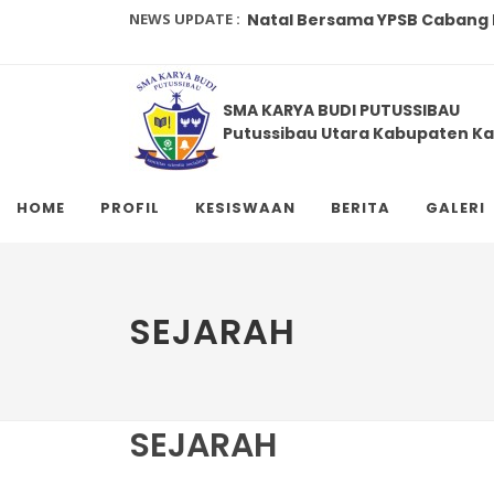
NEWS UPDATE :
Natal Bersama YPSB Cabang P
SMAS Karya Budi Gelar Tourn
SMA KARYA BUDI PUTUSSIBAU
...
Putussibau Utara Kabupaten Ka
Cerpen: Anak Bungsu...
Juara 3 LKBB HUT TNI ...
HOME
PROFIL
KESISWAAN
BERITA
GALERI
Penilaian Sumatif dan Penila
Literasi Media Sebagai Prasy
SEJARAH
Aksi Sosial BKSN dan HR St. Fr
Pembagian Hadiah 17 Agustus
MKKS: Pergantian Pengurus d
SEJARAH