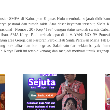
Suster SMFA di Kabuapten Kapuas Hulu membuka sejarah didirikann
arya pastoral dan rumah sakit. Atas dasar keyainan tersebut, SMA 
rasional
Nomor : 20 / Kep / 1984
dengan
status s
ekolah
s
wasta Caban
L. A. YANI NO. 35 P
ibau. SMA Karya Budi terletak tepat di
utuss
engan
area Gereja dan Pastoran P
aroki Hati Santa Perawan Maria Tak 
 berkualitas dan berintegritas. Salah satu dari sekian banyak alu
ah Karya Budi ini tetap dikenang dan menjadi motivasi untuk segena