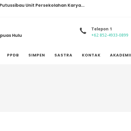
utussibau Unit Persekolahan Karya...
amen Pelajar Bersama Sponsorship...
Telepon 1
+62 852-4933-0899
puas Hulu
PPDB
SIMPEN
SASTRA
KONTAK
AKADEMI
ian Tengah Semester...
arat Pelaksanaan Pendampingan I...
ansiskus Assisi gengan Gotong ...
 dan BKSN Tahun 2023 Persekolahan...
ari Periode 2022-2023 ke 2024-202...